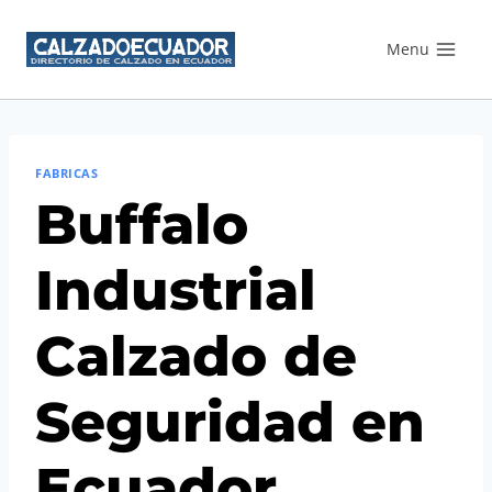
Saltar
Menu
al
contenido
FABRICAS
Buffalo
Industrial
Calzado de
Seguridad en
Ecuador