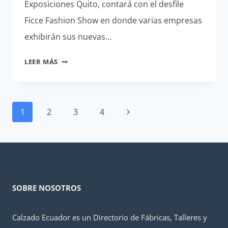
Exposiciones Quito, contará con el desfile
Ficce Fashion Show en donde varias empresas
exhibirán sus nuevas…
PROGRAMA
LEER MÁS
FERIA
INTERNACIONAL
DE
Navegación
CALZADO
Siguiente
1
2
3
4
de
ECUADOR
página
2015
página
SOBRE NOSOTROS
Calzado Ecuador es un Directorio de Fábricas, Talleres y