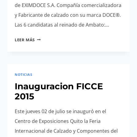
de EXIMDOCE S.A. Compañía comercializadora
y Fabricante de calzado con su marca DOCE®.
Las 6 candidatas al reinado de Ambato:…
CANDIDATAS
LEER MÁS
A
REINA
DE
AMBATO
NOTICIAS
2018
VISITAN
Inauguracion FICCE
EXIMDOCE
2015
Este jueves 02 de julio se inauguró en el
Centro de Exposiciones Quito la Feria
Internacional de Calzado y Componentes del